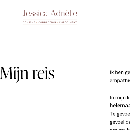
Mijn reis
Ik ben g
empathisc
In mijn k
helemaal
Te gevoe
gevoel d
om me h