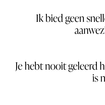
Ik bied geen snel
aanwezi
Je hebt nooit geleerd ho
is 