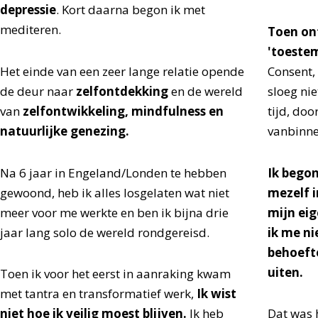
depressie
. Kort daarna begon ik met
mediteren.
Toen on
'toeste
Het einde van een zeer lange relatie opende
Consent,
de deur naar
zelfontdekking
en de wereld
sloeg ni
van
zelfontwikkeling, mindfulness en
tijd, doo
natuurlijke genezing.
vanbinne
Na 6 jaar in Engeland/Londen te hebben
Ik begon
gewoond, heb ik alles losgelaten wat niet
mezelf i
meer voor me werkte en ben ik bijna drie
mijn ei
jaar lang solo de wereld rondgereisd.
ik me ni
behoefte
uiten.
Toen ik voor het eerst in aanraking kwam
met tantra en transformatief werk,
Ik wist
niet hoe ik veilig moest blijven.
Ik heb
Dat was 