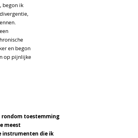
, begon ik
ivergentie,
kennen.
 een
hronische
jker en begon
n op pijnlijke
 rondom toestemming
de meest
 instrumenten die ik