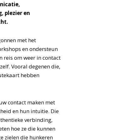
icatie,
, plezier en
cht.
gonnen met het
orkshops en ondersteun
 reis om weer in contact
zelf. Vooral degenen die,
outekaart hebben
uw contact maken met
theid en hun intuïtie. Die
thentieke verbinding,
weten hoe ze die kunnen
ge zielen die hunkeren