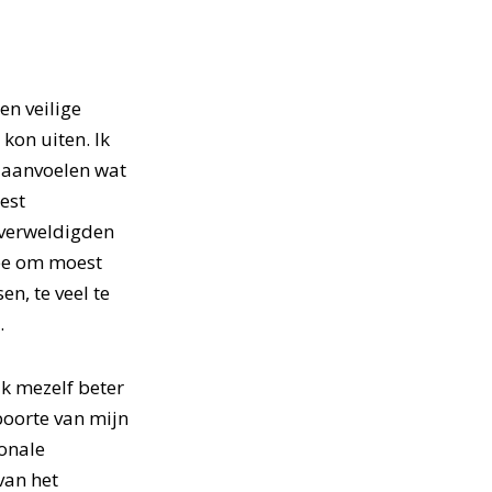
en veilige
kon uiten. Ik
t aanvoelen wat
est
overweldigden
mee om moest
en, te veel te
.
ik mezelf beter
boorte van mijn
onale
van het