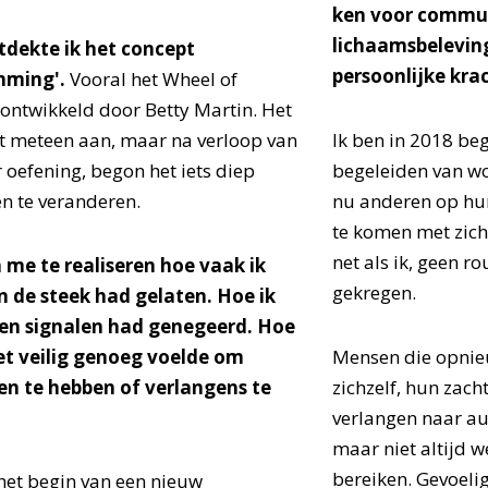
ken voor commun
lichaamsbeleving
tdekte ik het concept
persoonlijke kra
mming'.
Vooral het Wheel of
 ontwikkeld door Betty Martin. Het
et meteen aan, maar na verloop van
Ik ben in 2018 be
r oefening, begon het iets diep
begeleiden van w
n te veranderen.
nu anderen op hun
te komen met zich
net als ik, geen r
 me te realiseren hoe vaak ik
gekregen.
n de steek had gelaten. Hoe ik
gen signalen had genegeerd. Hoe
et veilig genoeg voelde om
Mensen die opnie
n te hebben of verlangens te
zichzelf, hun zach
verlangen naar au
maar niet altijd 
bereiken. Gevoeli
het begin van een nieuw