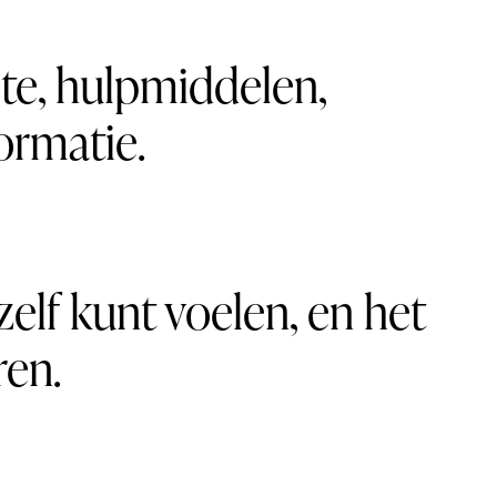
mte, hulpmiddelen,
ormatie.
ezelf kunt voelen, en het
ren.