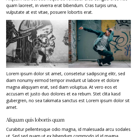
quam laoreet, in viverra erat bibendum. Cras turpis urna,
vulputate at est vitae, posuere lobortis erat.
Lorem ipsum dolor sit amet, consetetur sadipscing elitr, sed
diam nonumy eirmod tempor invidunt ut labore et dolore
magna aliquyam erat, sed diam voluptua. At vero eos et
accusam et justo duo dolores et ea rebum. Stet clita kasd
gubergren, no sea takimata sanctus est Lorem ipsum dolor sit
amet.
Aliquam quis lobortis quam
Curabitur pellentesque odio magna, id malesuada arcu sodales
ut. Sed sed quam ut ex bibendum commodo id id magna.