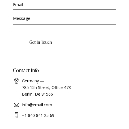
A
Contact Info
l
t
Germany —
e
785 15h Street, Office 478
r
Berlin, De 81566
n
a
info@email.com
t
i
+1 840 841 25 69
v
e