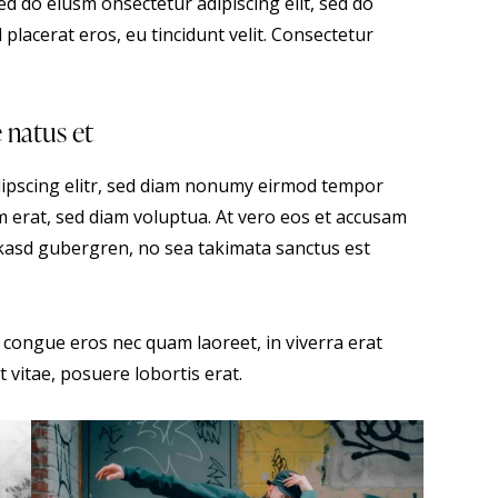
sed do eiusm onsectetur adipiscing elit, sed do
 placerat eros, eu tincidunt velit. Consectetur
e natus et
dipscing elitr, sed diam nonumy eirmod tempor
m erat, sed diam voluptua. At vero eos et accusam
a kasd gubergren, no sea takimata sanctus est
 congue eros nec quam laoreet, in viverra erat
 vitae, posuere lobortis erat.