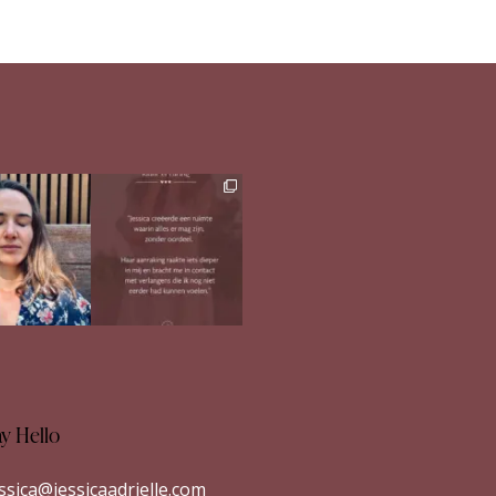
h in comments
Ben jij op zoek naar
meer verdieping in
s heerlijk
...
jezelf?
...
33
1
26
1
ay Hello
essica@jessicaadrielle.com