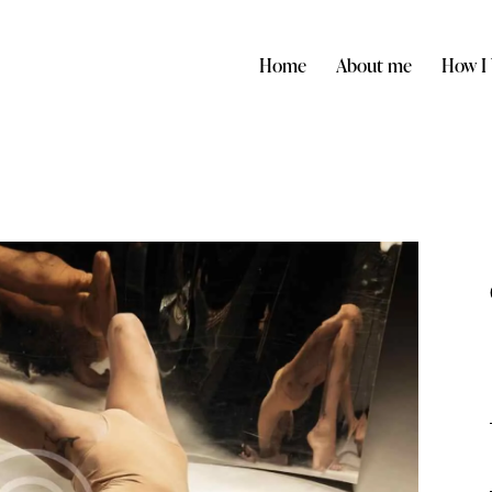
Home
About me
How I