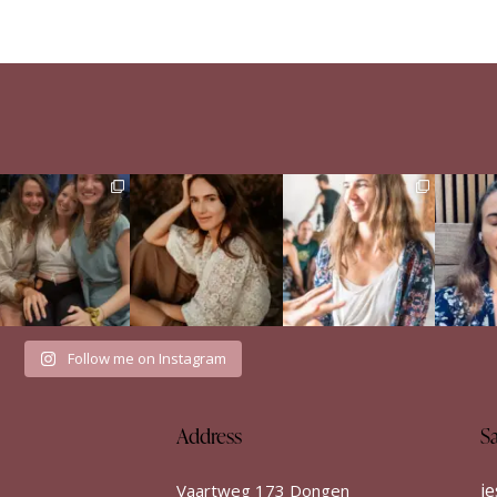
e Sisterhood Wound
When a man didn’t run
Just finished the Build
Englis
that shaped me
from my emotions
Your Dance retreat by
...
...
Het i
52
8
There
...
34
7
35
18
Follow me on Instagram
Address
S
j
Vaartweg 173 Dongen