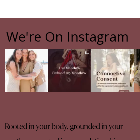
We're On Instagram
The pain of having
The Shadow Behind my
Your body never lies.
Th
sisters
Shadow
The real question is:
Full story in
...
are
...
Of course, I
...
16
5
13
4
27
0
Rooted in your body, grounded in your