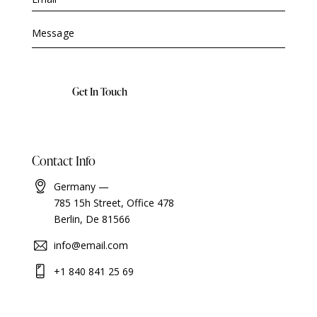
A
Contact Info
l
t
Germany —
e
785 15h Street, Office 478
r
Berlin, De 81566
n
a
info@email.com
t
i
+1 840 841 25 69
v
e
: