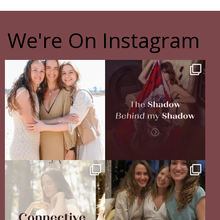
We're On Instagram
The pain of having sisters
The Shadow Behind my Shadow
Full story in
...
Of course, I
...
16
5
27
0
Your body never lies.
The Sisterhood Wound that shaped
The real question is: are
...
me
13
4
There
...
35
18