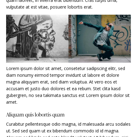
quam laoreet, in viverra erat bibendum. Cras turpis urna,
vulputate at est vitae, posuere lobortis erat.
Lorem ipsum dolor sit amet, consetetur sadipscing elitr, sed
diam nonumy eirmod tempor invidunt ut labore et dolore
magna aliquyam erat, sed diam voluptua. At vero eos et
accusam et justo duo dolores et ea rebum. Stet clita kasd
gubergren, no sea takimata sanctus est Lorem ipsum dolor sit
amet.
Aliquam quis lobortis quam
Curabitur pellentesque odio magna, id malesuada arcu sodales
ut. Sed sed quam ut ex bibendum commodo id id magna.