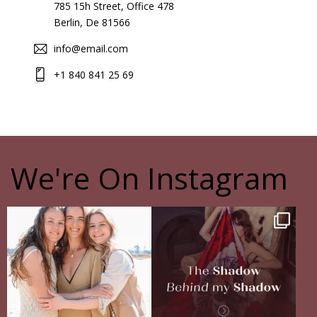
785 15h Street, Office 478
r
Berlin, De 81566
n
a
info@email.com
t
i
+1 840 841 25 69
v
e
:
We're On Instagram
The pain of having sisters
The Shadow Behind my Shadow
Full story in
...
Of course, I
...
16
5
27
0