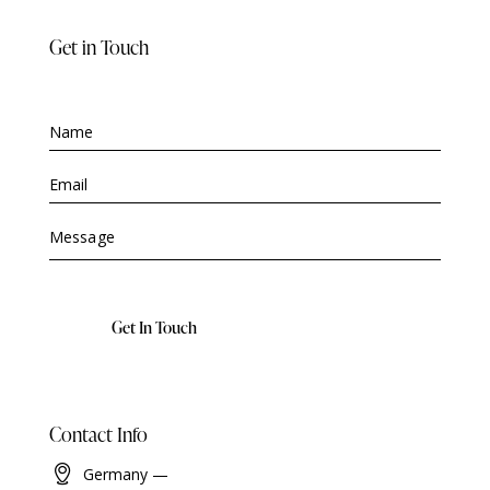
Get in Touch
A
Contact Info
l
t
Germany —
e