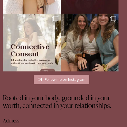
Your body never lies.
The Sisterhood Wound that shaped
The real question is: are
...
me
13
4
There
...
35
18
Follow me on Instagram
Rooted in your body, grounded in your
worth, connected in your relationships.
Address