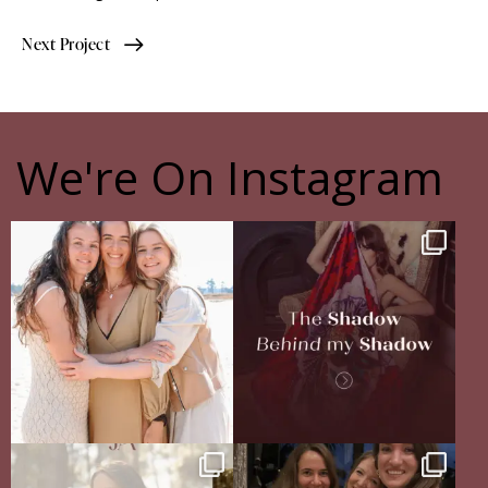
Next Project
We're On Instagram
The pain of having sisters
The Shadow Behind my Shadow
Full story in
...
Of course, I
...
16
5
27
0
Your body never lies.
The Sisterhood Wound that shaped
The real question is: are
...
me