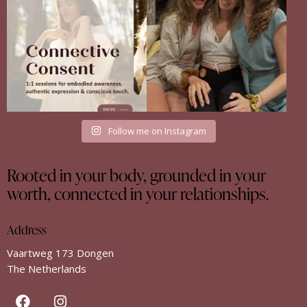
13
4
There
...
35
18
Follow me on Instagram
Rooted in your body, grounded in your
worth, connected in your relationships.
Address
Vaartweg 173 Dongen
The Netherlands