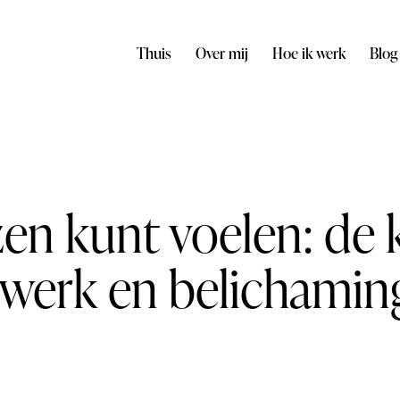
Thuis
Over mij
Hoe ik werk
Blog
zen kunt voelen: de 
werk en belichamin